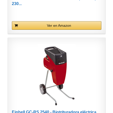
230...
Ver en Amazon
Einhell GC-RS 2540 - Biotrituradora eléctrica...