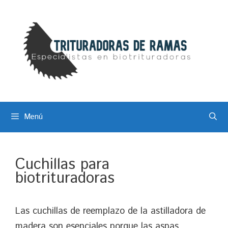
Saltar
al
contenido
Menú
Cuchillas para
biotrituradoras
Las cuchillas de reemplazo de la astilladora de
madera son esenciales porque las aspas